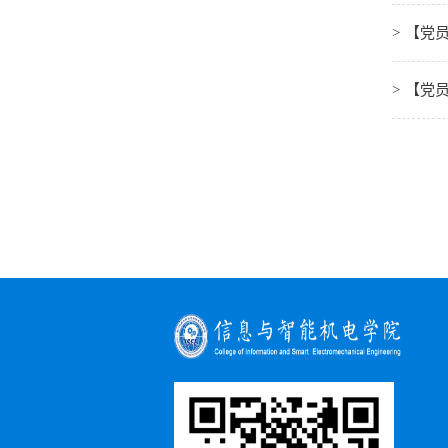
【党员
【党员