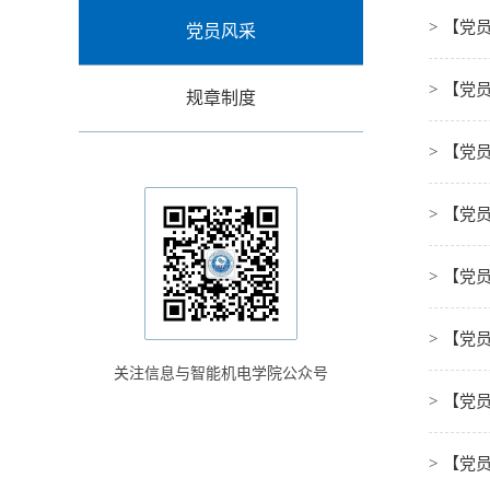
【党员
党员风采
【党员
规章制度
【党员
【党员
【党员
【党员
关注信息与智能机电学院公众号
【党员
【党员