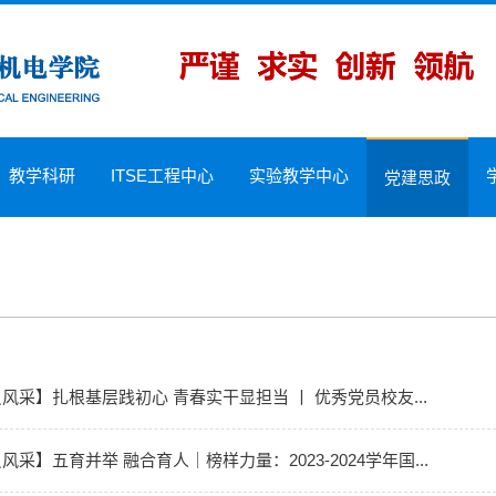
教学科研
ITSE工程中心
实验教学中心
党建思政
风采】扎根基层践初心 青春实干显担当 丨 优秀党员校友...
风采】五育并举 融合育人｜榜样力量：2023-2024学年国...